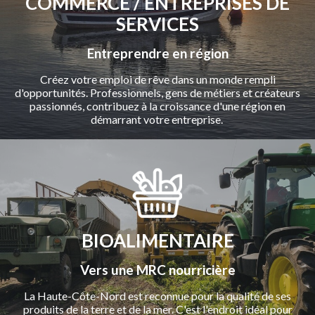
COMMERCE / ENTREPRISES DE
SERVICES
Entreprendre en région
Créez votre emploi de rêve dans un monde rempli
d'opportunités. Professionnels, gens de métiers et créateurs
passionnés, contribuez à la croissance d'une région en
démarrant votre entreprise.
BIOALIMENTAIRE
Vers une MRC nourricière
La Haute-Côte-Nord est reconnue pour la qualité de ses
produits de la terre et de la mer. C'est l'endroit idéal pour