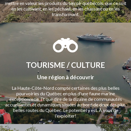
mettre en valeur les produits du terroir québécois, que ce soit
en les cultivant, en les pêchant, en les chassant ou en les
transformant.
TOURISME / CULTURE
Une région à découvrir
La Haute-Côte-Nord compte certaines des plus belles
pourvoiries du Québec en plus d'une faune marine
exceptionnelle. Et que dire de la dizaine de communautés
accueillantes et dynamiques situées au bord de deux des plus
belles routes du Québec. Le potentiel y est. À vous de
l'exploiter!