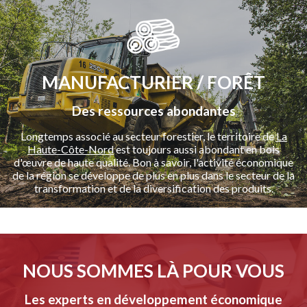
MANUFACTURIER / FORÊT
Des ressources abondantes
Longtemps associé au secteur forestier, le territoire de
La
Haute-Côte-Nord
est toujours aussi abondant en bois
d'œuvre de haute qualité. Bon à savoir, l'activité économique
de la région se développe de plus en plus dans le secteur de la
transformation et de la diversification des produits.
-
NOUS SOMMES LÀ POUR VOUS
Les experts en développement économique