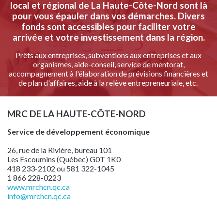
local et régional de La Haute-Côte-Nord sont là
pour vous épauler dans vos démarches. Divers
fonds sont accessibles pour faciliter votre
arrivée et votre investissement dans la région.
Prêts aux entreprises, subventions aux entreprises et aux
organismes, aide-conseil, service de mentorat,
accompagnement à l'élaboration de prévisions financières et
de plan d'affaires, aide à la relève entrepreneuriale, etc.
MRC DE LA HAUTE-CÔTE-NORD
Service de développement économique
26, rue de la Rivière, bureau 101
Les Escoumins (Québec) G0T 1K0
418 233-2102 ou 581 322-1045
1 866 228-0223
www.mrchcn.qc.ca
info
@mrchcn.qc.ca