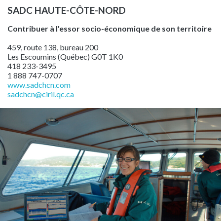
SADC HAUTE-CÔTE-NORD
Contribuer à l'essor socio-économique de son territoire
459, route 138, bureau 200
Les Escoumins (Québec) G0T 1K0
418 233-3495
1 888 747-0707
www.sadchcn.com
sadchcn
@ciril.qc.ca