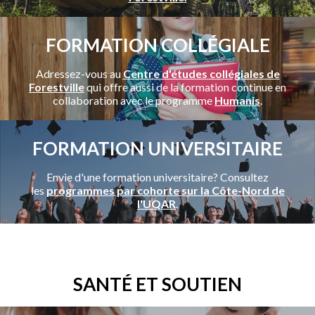
FORMATION COLLÉGIALE
Adressez-vous au
Centre d'études collégiales de
Forestville
qui offre aussi de la formation continue en
collaboration avec le programme
Humanis
.
FORMATION UNIVERSITAIRE
Envie d'une formation universitaire? Consultez
les
programmes par cohorte sur la Côte-Nord de
l'UQAR
.
SANTÉ ET SOUTIEN