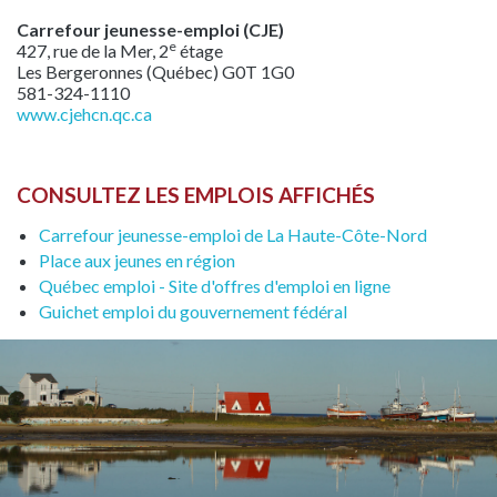
Carrefour jeunesse-emploi (CJE)
e
427, rue de la Mer, 2
étage
Les Bergeronnes (Québec) G0T 1G0
581-324-1110
www.cjehcn.qc.ca
CONSULTEZ LES EMPLOIS AFFICHÉS
Carrefour jeunesse-emploi de La Haute-Côte-Nord
Place aux jeunes en région
Québec emploi - Site d'offres d'emploi en ligne
Guichet emploi du gouvernement fédéral