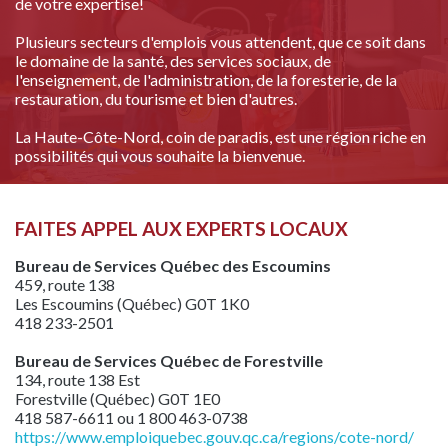
de votre expertise!
Plusieurs secteurs d'emplois vous attendent, que ce soit dans
le domaine de la santé, des services sociaux, de
l'enseignement, de l'administration, de la foresterie, de la
restauration, du tourisme et bien d'autres.
La Haute-Côte-Nord, coin de paradis, est une région riche en
possibilités qui vous souhaite la bienvenue.
FAITES APPEL AUX EXPERTS LOCAUX
Bureau de Services Québec des Escoumins
459, route 138
Les Escoumins (Québec) G0T 1K0
418 233-2501
Bureau de Services Québec de Forestville
134, route 138 Est
Forestville (Québec) G0T 1E0
418 587-6611 ou 1 800 463-0738
https://www.emploiquebec.gouv.qc.ca/regions/cote-nord/