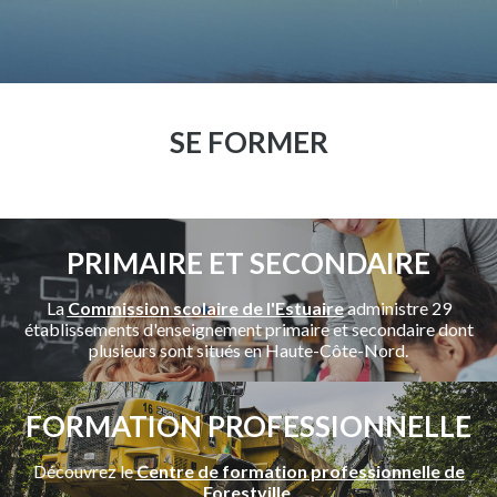
SE FORMER
PRIMAIRE ET SECONDAIRE
La
Commission scolaire de l'Estuaire
administre 29
établissements d'enseignement primaire et secondaire dont
plusieurs sont situés en Haute-Côte-Nord.
FORMATION PROFESSIONNELLE
Découvrez le
Centre de formation professionnelle de
Forestville
.