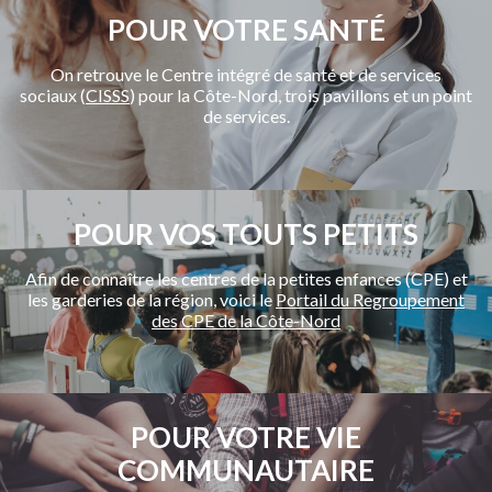
POUR VOTRE SANTÉ
On retrouve le Centre intégré de santé et de services
sociaux (
CISSS
) pour la Côte-Nord, trois pavillons et un point
de services.
POUR VOS TOUTS PETITS
Afin de connaître les centres de la petites enfances (CPE) et
les garderies de la région, voici le
Portail du Regroupement
des CPE de la Côte-Nord
POUR VOTRE VIE
COMMUNAUTAIRE